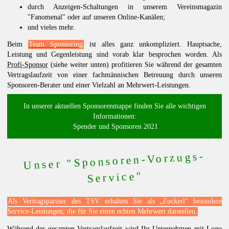
durch Anzeigen-Schaltungen in unserem Vereinsmagazin
"Fanomenal" oder auf unseren Online-Kanälen;
und vieles mehr.
Beim
Team Sponsoring
ist alles ganz unkompliziert. Hauptsache,
Leistung und Gegenleistung sind vorab klar besprochen worden. Als
Profi-Sponsor
(siehe weiter unten) profitieren Sie während der gesamten
Vertragslaufzeit von einer fachmännischen Betreuung durch unseren
Sponsoren-Berater und einer Vielzahl an Mehrwert-Leistungen.
In unserer aktuellen Sponsorenmappe finden Sie alle wichtigen
Informationen:
Spender und Sponsoren 2021
Unser "Sponsoren-Vorzugs-
Service"
Als Vertragspartner des TSV erhalten Sie als „Zuckerl“ besondere
Service-Leistungen, die für Sie einen echten Mehrwert darstellen.
Während der gesamten Vertragslaufzeit wird Ihr Unternehmen mit Logo