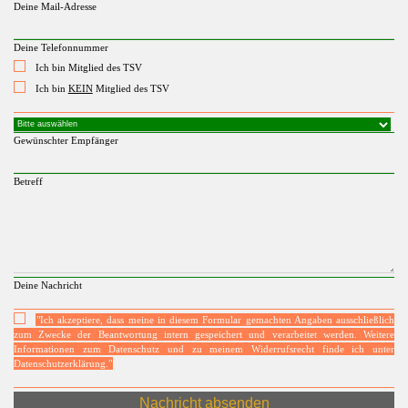
Deine Mail-Adresse
Deine Telefonnummer
Ich bin Mitglied des TSV
Ich bin
KEIN
Mitglied des TSV
Gewünschter Empfänger
Betreff
Deine Nachricht
"Ich akzeptiere, dass meine in diesem Formular gemachten Angaben ausschließlich
zum Zwecke der Beantwortung intern gespeichert und verarbeitet werden. Weitere
Informationen zum Datenschutz und zu meinem Widerrufsrecht finde ich unter
Datenschutzerklärung."