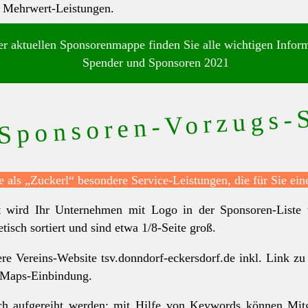
n Mehrwert-Leistungen.
er aktuellen Sponsorenmappe finden Sie alle wichtigen Infor
Spender und Sponsoren 2021
Sponsoren-Vorzugs-
e als „Zuckerl“ besondere Service-Leistungen, die für Sie ein
t wird Ihr Unternehmen mit Logo in der Sponsoren-Liste
isch sortiert und sind etwa 1/8-Seite groß.
sere Vereins-Website tsv.donndorf-eckersdorf.de inkl. Link z
-Maps-Einbindung.
fach aufgereiht werden: mit Hilfe von Keywords können Mi