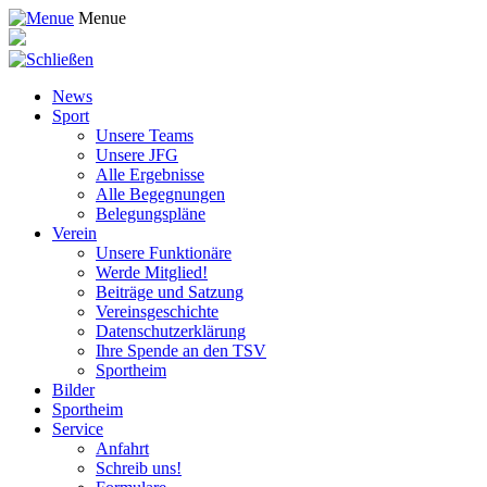
Menue
News
Sport
Unsere Teams
Unsere JFG
Alle Ergebnisse
Alle Begegnungen
Belegungspläne
Verein
Unsere Funktionäre
Werde Mitglied!
Beiträge und Satzung
Vereinsgeschichte
Datenschutzerklärung
Ihre Spende an den TSV
Sportheim
Bilder
Sportheim
Service
Anfahrt
Schreib uns!